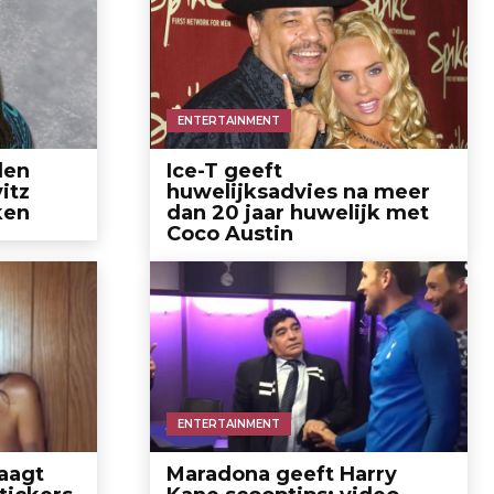
ENTERTAINMENT
den
Ice-T geeft
itz
huwelijksadvies na meer
ken
dan 20 jaar huwelijk met
Coco Austin
ENTERTAINMENT
aagt
Maradona geeft Harry