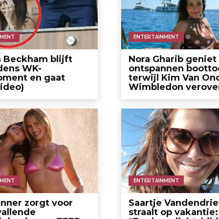
NMENT
ENTERTAINMENT
a Beckham blijft
Nora Gharib geniet
jdens WK-
ontspannen bootto
oment en gaat
terwijl Kim Van On
video)
Wimbledon verovert
NMENT
ENTERTAINMENT
enner zorgt voor
Saartje Vandendri
allende
straalt op vakantie: