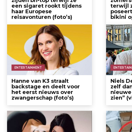
zijden bh-top terwijl ze
zomers
een sigaret rookt tijdens
terwijl 
haar Europese
poseert
reisavonturen (foto’s)
bikini 
ENTERTAINMENT
ENTERTAI
Hanne van K3 straalt
Niels D
backstage en deelt voor
zelf da
het eerst nieuws over
nieuwe 
zwangerschap (foto’s)
zien” (