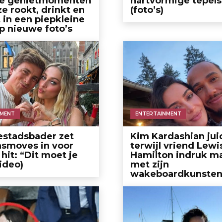
e genietmomenten
hartvormige tepels
ze rookt, drinkt en
(foto’s)
 in een piepkleine
op nieuwe foto’s
NMENT
ENTERTAINMENT
estadsbader zet
Kim Kardashian jui
nsmoves in voor
terwijl vriend Lewi
hit: “Dit moet je
Hamilton indruk m
video)
met zijn
wakeboardkunsten 