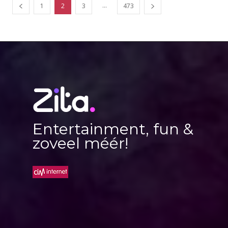
...
1
2
3
473
Entertainment, fun &
zoveel méér!