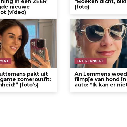
jning in een ZEER
“Boeken dicht, biki
de nieuwe
(foto)
ot (video)
NMENT
ENTERTAINMENT
uttemans pakt uit
An Lemmens woed
gante zomeroutfit:
filmpje van hond in
heid!” (foto’s)
auto: “Ik kan er niet