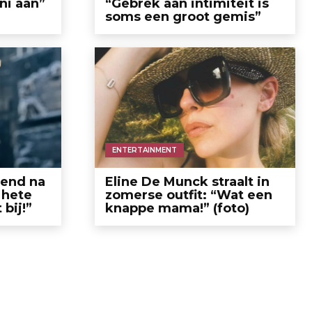
ni aan”
“Gebrek aan intimiteit is
soms een groot gemis”
ENTERTAINMENT
end na
Eline De Munck straalt in
 hete
zomerse outfit: “Wat een
 bij!”
knappe mama!” (foto)