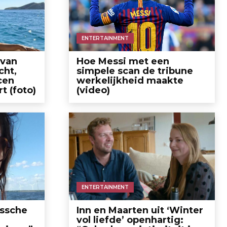
ENTERTAINMENT
 van
Hoe Messi met een
cht,
simpele scan de tribune
cen
werkelijkheid maakte
 (foto)
(video)
ENTERTAINMENT
essche
Inn en Maarten uit ‘Winter
vol liefde’ openhartig: