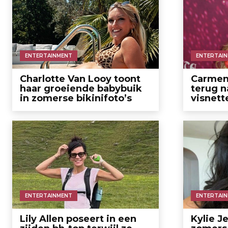
ENTERTAINMENT
ENTERTAI
Charlotte Van Looy toont
Carmen 
haar groeiende babybuik
terug n
in zomerse bikinifoto’s
visnett
ENTERTAINMENT
ENTERTAI
Lily Allen poseert in een
Kylie J