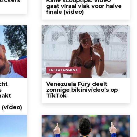
tickers
Kane scooptips: video
gaat viraal vlak voor halve
finale (video)
ENTERTAINMENT
cht
Venezuela Fury deelt
s
zonnige bikinivideo’s op
aakt
TikTok
(video)