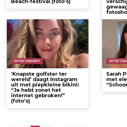
Beach-festival (foto’s)
verschi
gewaag
fotosho
ENTERTAINMENT
ENTERTAI
‘Knapste golfster ter
Sarah P
wereld’ daagt Instagram
met ele
uit met piepkleine bikini:
“Schoon
“Je hebt zonet het
internet gebroken!”
(foto’s)