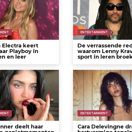
NMENT
ENTERTAINMENT
Electra keert
De verrassende re
aar Playboy in
waarom Lenny Krav
en en leer
sport in leren broe
NMENT
ENTERTAINMENT
enner deelt haar
Cara Delevingne dr