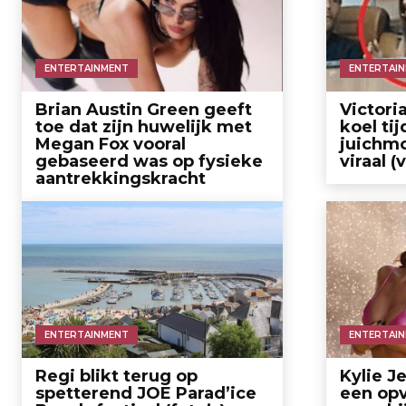
ENTERTAINMENT
ENTERTAI
Brian Austin Green geeft
Victori
toe dat zijn huwelijk met
koel ti
Megan Fox vooral
juichm
gebaseerd was op fysieke
viraal (
aantrekkingskracht
ENTERTAINMENT
ENTERTAI
Regi blikt terug op
Kylie J
spetterend JOE Parad’ice
een opv