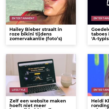
ENTERTAINMENT
ENTERTAI
Hailey Bieber straalt in
Goedel
roze bikini tijdens
taboes 
zomervakantie (foto’s)
‘A-typis
LIFESTYLE
ENTERTAI
Zelf een website maken
Heidi 
hoeft niet meer
ronding