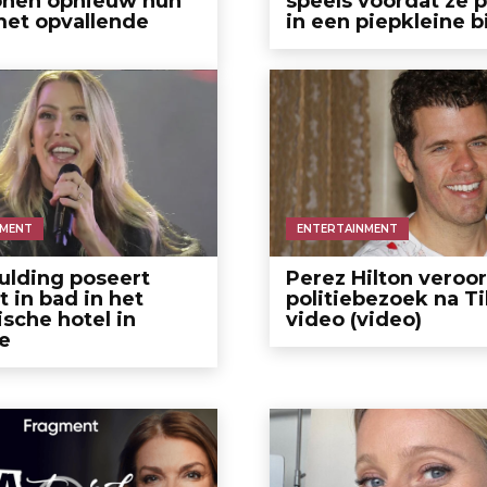
onen opnieuw hun
speels voordat ze 
met opvallende
in een piepkleine b
NMENT
ENTERTAINMENT
oulding poseert
Perez Hilton veroo
t in bad in het
politiebezoek na T
sche hotel in
video (video)
e