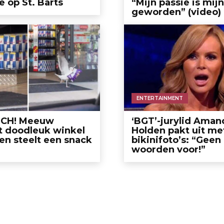
e op St. Barts
“Mijn passie is mij
geworden” (video)
ENTERTAINMENT
SCH! Meeuw
‘BGT’-jurylid Aman
t doodleuk winkel
Holden pakt uit me
en steelt een snack
bikinifoto’s: “Geen
woorden voor!”