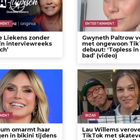
NMENT
ENTERTAINMENT
e Liekens zonder
Gwyneth Paltrow v
in interviewreeks
met ongewoon Tik
ch’
debuut: ‘Topless in
bad’ (video)
NMENT
BIZAR
Klum omarmt haar
Lau Willems verove
en in bikini tijdens
TikTok met skatev