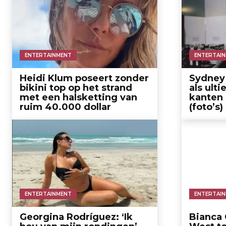
ENTERTAINMENT
ENTERTAI
Heidi Klum poseert zonder
Sydney 
bikini top op het strand
als ult
met een halsketting van
kanten 
ruim 40.000 dollar
(foto’s)
ENTERTAINMENT
ENTERTAI
Georgina Rodríguez: ‘Ik
Bianca 