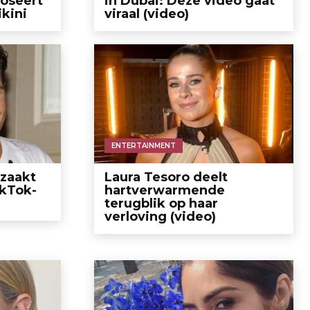
poseert
in Dubai: Deze video gaat
ikini
viraal (video)
ENTERTAINMENT
rzaakt
Laura Tesoro deelt
ikTok-
hartverwarmende
terugblik op haar
verloving (video)