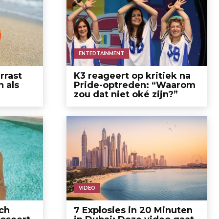
ENTERTAINMENT
rrast
K3 reageert op kritiek na
 als
Pride-optreden: “Waarom
zou dat niet oké zijn?”
VIDEO
ich
7 Explosies in 20 Minuten