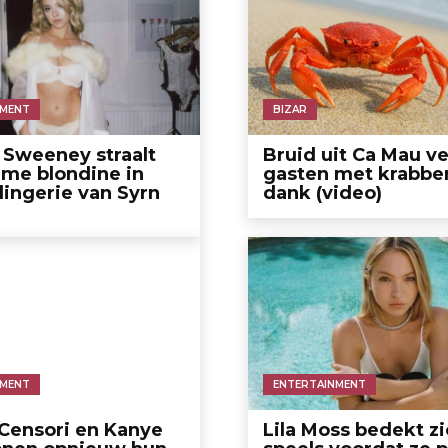
NMENT
BIZAR
Sweeney straalt
Bruid uit Ca Mau ve
ieme blondine in
gasten met krabben
lingerie van Syrn
dank (video)
NMENT
ENTERTAINMENT
Censori en Kanye
Lila Moss bedekt z