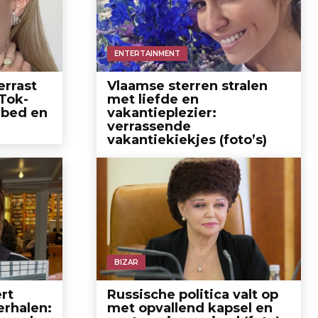
ENTERTAINMENT
errast
Vlaamse sterren stralen
Tok-
met liefde en
 bed en
vakantieplezier:
verrassende
vakantiekiekjes (foto’s)
BIZAR
rt
Russische politica valt op
erhalen:
met opvallend kapsel en