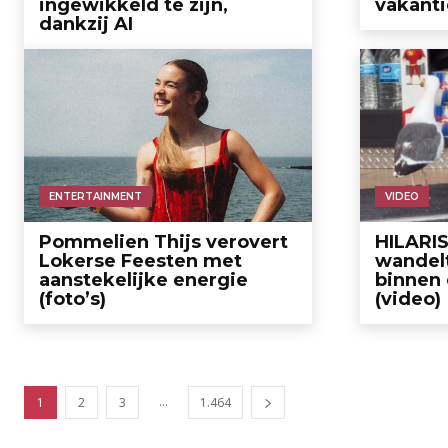
ingewikkeld te zijn,
vakanti
dankzij AI
ENTERTAINMENT
VIDEO
Pommelien Thijs verovert
HILARI
Lokerse Feesten met
wandel
aanstekelijke energie
binnen 
(foto’s)
(video)
...
1
2
3
1.464