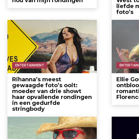
hou van mijn rondingen’
West t
liefde 
foto’s
ENTERTAINMENT
ENTERTAI
Rihanna’s meest
Ellie G
gewaagde foto’s ooit:
ontbloo
moeder van drie showt
romanti
haar opvallende rondingen
Florenc
in een gedurfde
stringbody