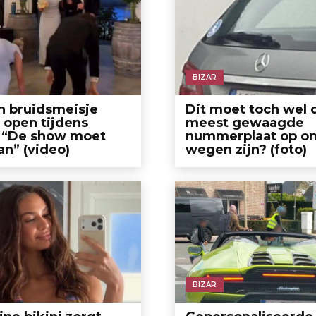
BIZAR
n bruidsmeisje
Dit moet toch wel 
 open tijdens
meest gewaagde
: “De show moet
nummerplaat op o
n” (video)
wegen zijn? (foto)
BIZAR