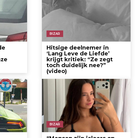
BIZAR
de
Hitsige deelnemer in
‘Lang Leve de Liefde’
nze
krijgt kritiek: “Ze zegt
toch duidelijk nee?”
(video)
BIZAR