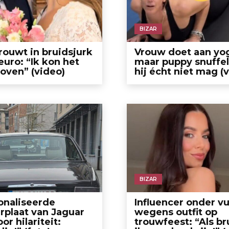
BIZAR
ouwt in bruidsjurk
Vrouw doet aan yo
euro: “Ik kon het
maar puppy snuffel
loven” (video)
hij écht niet mag (
BIZAR
onaliseerde
Influencer onder v
plaat van Jaguar
wegens outfit op
or hilariteit:
trouwfeest: “Als br