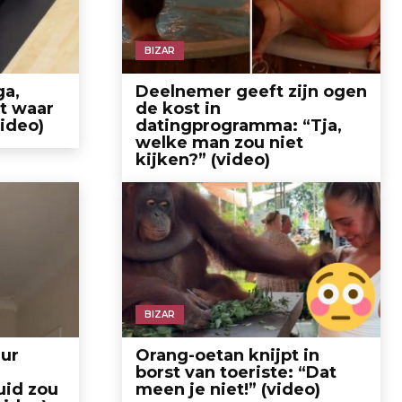
BIZAR
ga,
Deelnemer geeft zijn ogen
t waar
de kost in
video)
datingprogramma: “Tja,
welke man zou niet
kijken?” (video)
BIZAR
uur
Orang-oetan knijpt in
borst van toeriste: “Dat
uid zou
meen je niet!” (video)