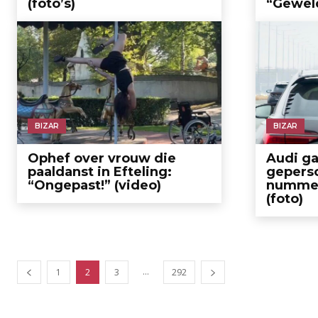
(foto’s)
“Geweld
BIZAR
BIZAR
Ophef over vrouw die
Audi ga
paaldanst in Efteling:
gepers
“Ongepast!” (video)
nummer
(foto)
...
1
2
3
292