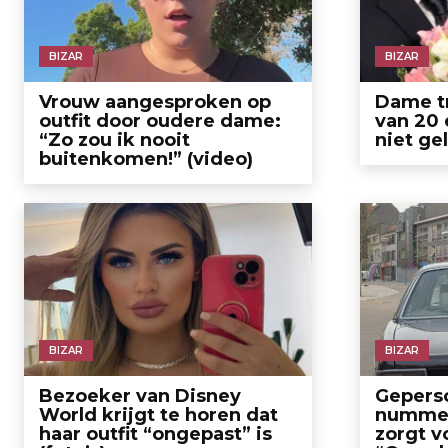
BIZAR
BIZAR
Vrouw aangesproken op
Dame tr
outfit door oudere dame:
van 20 
“Zo zou ik nooit
niet ge
buitenkomen!” (video)
BIZAR
BIZAR
Bezoeker van Disney
Gepers
World krijgt te horen dat
nummer
haar outfit “ongepast” is
zorgt vo