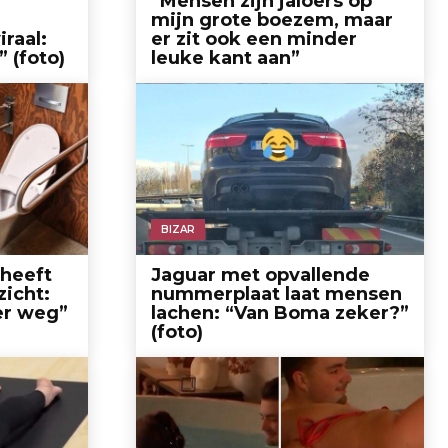
“Mensen zijn jaloers op
mijn grote boezem, maar
raal:
er zit ook een minder
” (foto)
leuke kant aan”
BIZAR
 heeft
Jaguar met opvallende
zicht:
nummerplaat laat mensen
er weg”
lachen: “Van Boma zeker?”
(foto)