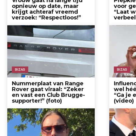
Vrouw gaat na lange tijd
Piepkle
opnieuw op date, maar
voor g
krijgt achteraf vreemd
“Laat w
verzoek: “Respectloos!”
verbeel
BIZAR
BIZAR
Nummerplaat van Range
Influen
Rover gaat viraal: “Zeker
wel héé
en vast een Club Brugge-
“Ga je 
supporter!” (foto)
(video)