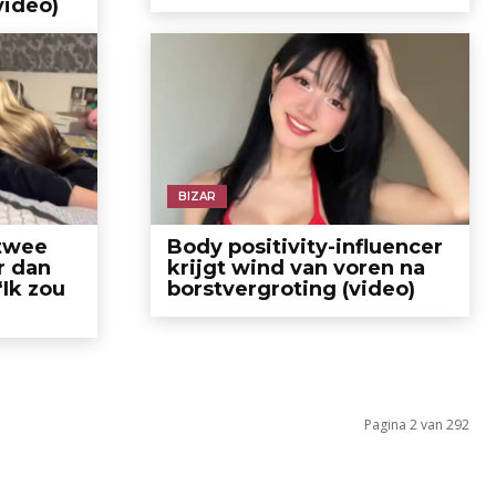
video)
BIZAR
 twee
Body positivity-influencer
r dan
krijgt wind van voren na
“Ik zou
borstvergroting (video)
Pagina 2 van 292