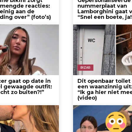
ine bikini zorgt
Gepersonaliseerde
emengde reacties:
nummerplaat van
einig aan de
Lamborghini gaat vi
ding over” (foto’s)
“Snel een boete, ja!
BIZAR
cer gaat op date in
Dit openbaar toilet
l gewaagde outfit:
een waanzinnig uit
echt zo buiten?!”
“Ik ga hier niet me
(video)