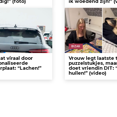
ig!” (foto)
ik woedend zijn!” (
BIZAR
at viraal door
Vrouw legt laatste
onaliseerde
puzzelstukjes, maa
plaat: “Lachen!”
doet vriendin DIT: 
huilen!” (video)