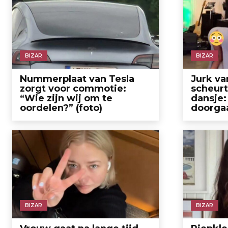
BIZAR
BIZAR
Nummerplaat van Tesla
Jurk va
zorgt voor commotie:
scheurt
“Wie zijn wij om te
dansje
oordelen?” (foto)
doorgaa
BIZAR
BIZAR