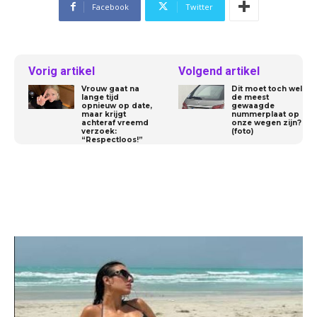
Facebook
Twitter
Vorig artikel
Volgend artikel
Vrouw gaat na
Dit moet toch wel
lange tijd
de meest
opnieuw op date,
gewaagde
maar krijgt
nummerplaat op
achteraf vreemd
onze wegen zijn?
verzoek:
(foto)
“Respectloos!”