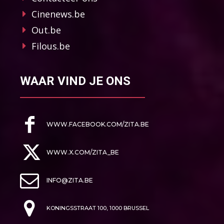
Cinenews.be
Out.be
Filous.be
WAAR VIND JE ONS
WWW.FACEBOOK.COM/ZITA.BE
WWW.X.COM/ZITA_BE
INFO@ZITA.BE
KONINGSSTRAAT 100, 1000 BRUSSEL