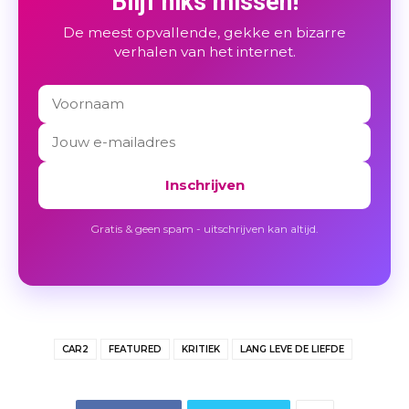
Blijf niks missen!
De meest opvallende, gekke en bizarre
verhalen van het internet.
Inschrijven
Gratis & geen spam - uitschrijven kan altijd.
CAR2
FEATURED
KRITIEK
LANG LEVE DE LIEFDE