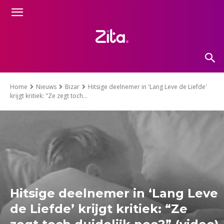
Home
Nieuws
Bizar
Hitsige deelnemer in 'Lang Leve de Liefde'
krijgt kritiek: "Ze zegt toch...
Hitsige deelnemer in ‘Lang Leve
de Liefde’ krijgt kritiek: “Ze