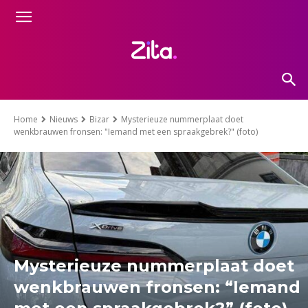
Home
Nieuws
Bizar
Mysterieuze nummerplaat doet
wenkbrauwen fronsen: "Iemand met een spraakgebrek?" (foto)
Mysterieuze nummerplaat doet
wenkbrauwen fronsen: “Iemand