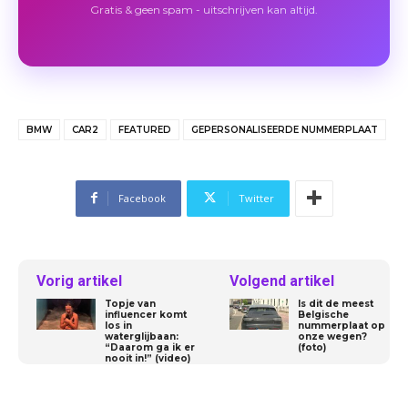
Gratis & geen spam - uitschrijven kan altijd.
BMW
CAR2
FEATURED
GEPERSONALISEERDE NUMMERPLAAT
Facebook
Twitter
Vorig artikel
Volgend artikel
Topje van
Is dit de meest
influencer komt
Belgische
los in
nummerplaat op
waterglijbaan:
onze wegen?
“Daarom ga ik er
(foto)
nooit in!” (video)