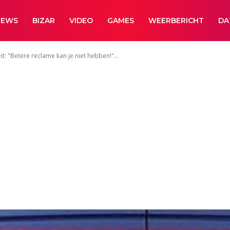
NEWS
BIZAR
VIDEO
GAMES
WEERBERICHT
DA
t: "Betere reclame kan je niet hebben!"...