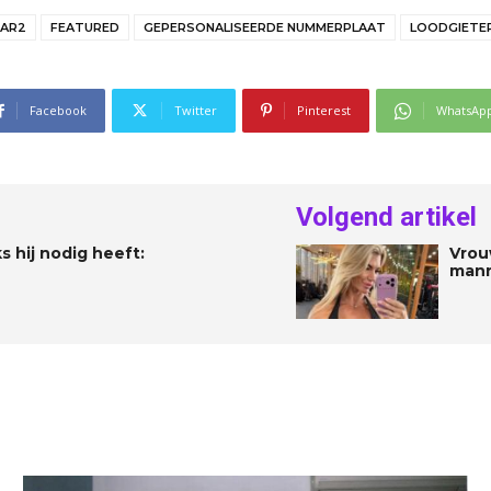
AR2
FEATURED
GEPERSONALISEERDE NUMMERPLAAT
LOODGIETE
Facebook
Twitter
Pinterest
WhatsAp
Volgend artikel
 hij nodig heeft:
Vrou
mann