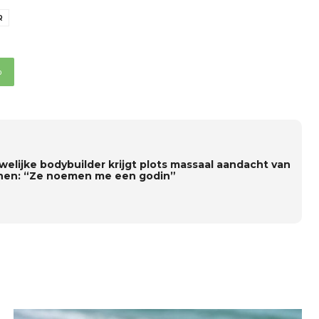
R
p
welijke bodybuilder krijgt plots massaal aandacht van
en: “Ze noemen me een godin”