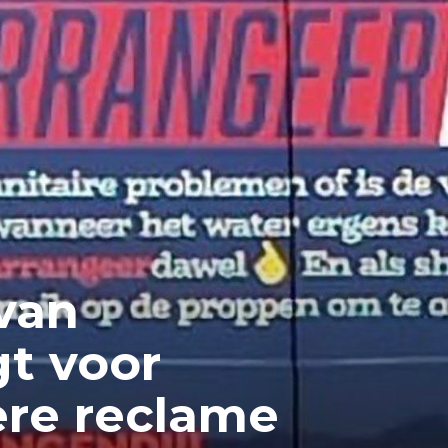
van
gt voor
tere reclame