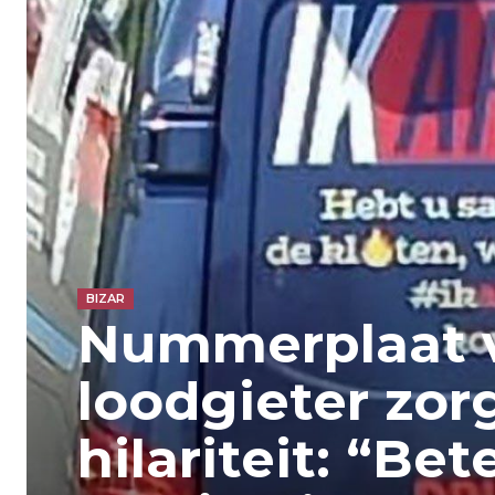
BIZAR
Nummerplaat 
loodgieter zor
hilariteit: “Be