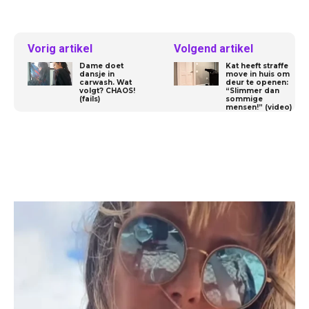
Vorig artikel
Volgend artikel
Dame doet
Kat heeft straffe
dansje in
move in huis om
carwash. Wat
deur te openen:
volgt? CHAOS!
“Slimmer dan
(fails)
sommige
mensen!” (video)