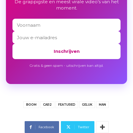
De grappigste en meest virale video’s van het
moment.
Inschrijven
Gratis & geen spam - uitschrijven kan altijd.
BOOM
CAR2
FEATURED
GELUK
MAN
Facebook
Twitter