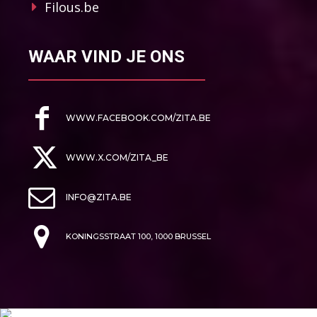
Filous.be
WAAR VIND JE ONS
WWW.FACEBOOK.COM/ZITA.BE
WWW.X.COM/ZITA_BE
INFO@ZITA.BE
KONINGSSTRAAT 100, 1000 BRUSSEL