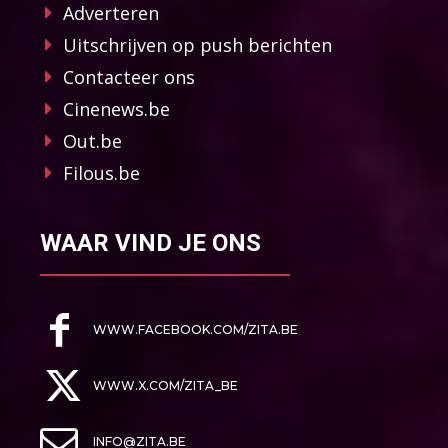
Adverteren
Uitschrijven op push berichten
Contacteer ons
Cinenews.be
Out.be
Filous.be
WAAR VIND JE ONS
WWW.FACEBOOK.COM/ZITA.BE
WWW.X.COM/ZITA_BE
INFO@ZITA.BE