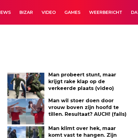
NEWS
BIZAR
VIDEO
GAMES
WEERBERICHT
DA
Man probeert stunt, maar
krijgt rake klap op de
verkeerde plaats (video)
Man wil stoer doen door
vrouw boven zijn hoofd te
tillen. Resultaat? AUCH! (fails)
Man klimt over hek, maar
komt vast te hangen. Zijn