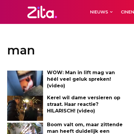
NIEUWS
CINE
man
WOW: Man in lift mag van
héél veel geluk spreken!
(video)
Kerel wil dame versieren op
straat. Haar reactie?
HILARISCH! (video)
Boom valt om, maar zittende
man heeft duidelijk een