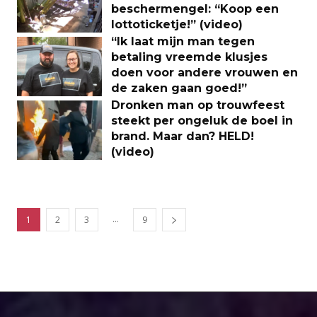
beschermengel: “Koop een
lottoticketje!” (video)
“Ik laat mijn man tegen
betaling vreemde klusjes
doen voor andere vrouwen en
de zaken gaan goed!”
Dronken man op trouwfeest
steekt per ongeluk de boel in
brand. Maar dan? HELD!
(video)
...
1
2
3
9