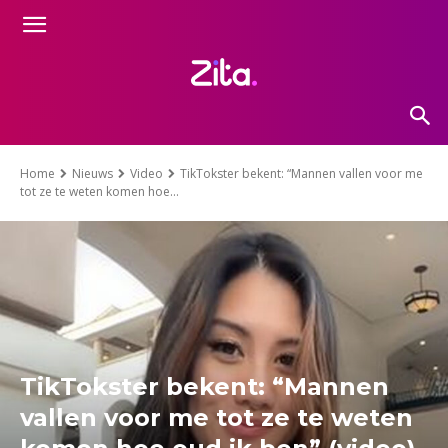
Home
Nieuws
Video
TikTokster bekent: “Mannen vallen voor me
tot ze te weten komen hoe...
TikTokster bekent: “Mannen
vallen voor me tot ze te weten