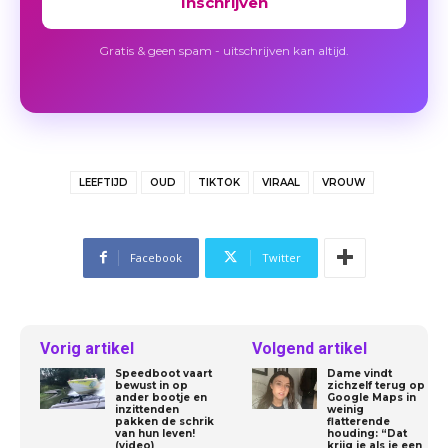
Inschrijven
Gratis & geen spam - uitschrijven kan altijd.
LEEFTIJD
OUD
TIKTOK
VIRAAL
VROUW
Facebook
Twitter
Vorig artikel
Volgend artikel
Speedboot vaart
Dame vindt
bewust in op
zichzelf terug op
ander bootje en
Google Maps in
inzittenden
weinig
pakken de schrik
flatterende
van hun leven!
houding: “Dat
(video)
krijg je als je een