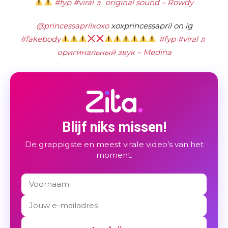
#fyp
#viral
♬ original sound – Rowdy
@princessaprilxoxo
xoxprincessapril on ig
#fakebody
#fyp
#viral
♬
оригинальный звук – Medina
Blijf niks missen!
De grappigste en meest virale video’s van het
moment.