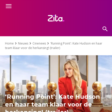
Home
Nieuws
Cinenews
'Running Point': Kate Hudson en haar
team klaar voor de herkansing! (trailer)
‘Running Point’: Kate Hudson
en haar team klaar voor de