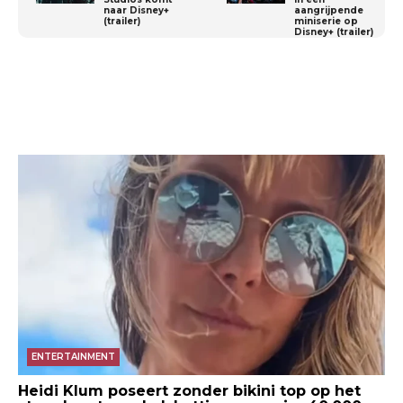
naar Disney+
aangrijpende
(trailer)
miniserie op
Disney+ (trailer)
ENTERTAINMENT
Heidi Klum poseert zonder bikini top op het