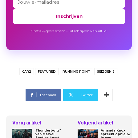
Inschrijven
Gratis & geen spam - uitschrijven kan altijd.
CAR2
FEATURED
RUNNING POINT
SEIZOEN 2
Facebook
Twitter
Vorig artikel
Volgend artikel
Thunderbolts*
Amanda Knox
van Marvel
spreekt opnieuw
Studios komt
in een