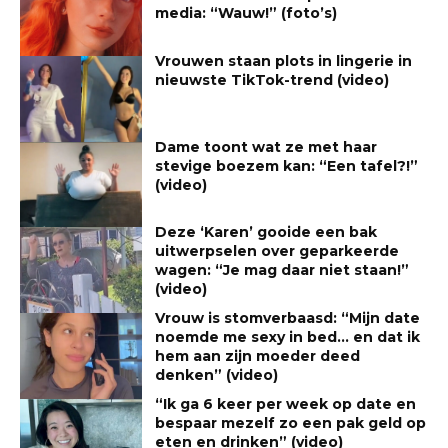
media: “Wauw!” (foto’s)
Vrouwen staan plots in lingerie in
nieuwste TikTok-trend (video)
Dame toont wat ze met haar
stevige boezem kan: “Een tafel?!”
(video)
Deze ‘Karen’ gooide een bak
uitwerpselen over geparkeerde
wagen: “Je mag daar niet staan!”
(video)
Vrouw is stomverbaasd: “Mijn date
noemde me sexy in bed… en dat ik
hem aan zijn moeder deed
denken” (video)
“Ik ga 6 keer per week op date en
bespaar mezelf zo een pak geld op
eten en drinken” (video)