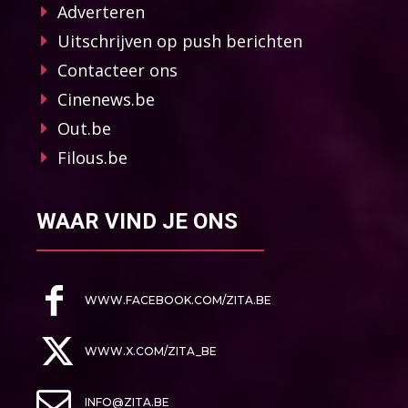
Adverteren
Uitschrijven op push berichten
Contacteer ons
Cinenews.be
Out.be
Filous.be
WAAR VIND JE ONS
WWW.FACEBOOK.COM/ZITA.BE
WWW.X.COM/ZITA_BE
INFO@ZITA.BE