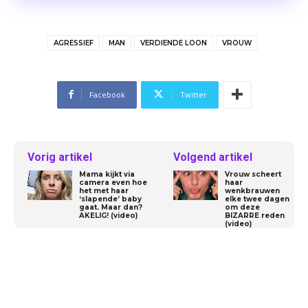
AGRESSIEF
MAN
VERDIENDE LOON
VROUW
Facebook
Twitter
Vorig artikel
Volgend artikel
Mama kijkt via
Vrouw scheert
camera even hoe
haar
het met haar
wenkbrauwen
‘slapende’ baby
elke twee dagen
gaat. Maar dan?
om deze
AKELIG! (video)
BIZARRE reden
(video)