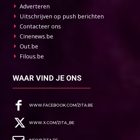
Adverteren
Uitschrijven op push berichten
Contacteer ons
Cinenews.be
Out.be
Filous.be
WAAR VIND JE ONS
WWW.FACEBOOK.COM/ZITA.BE
WWW.X.COM/ZITA_BE