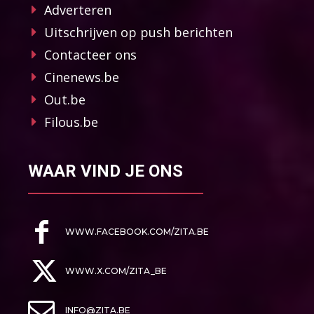
Adverteren
Uitschrijven op push berichten
Contacteer ons
Cinenews.be
Out.be
Filous.be
WAAR VIND JE ONS
WWW.FACEBOOK.COM/ZITA.BE
WWW.X.COM/ZITA_BE
INFO@ZITA.BE