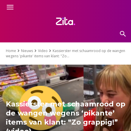
Home
Nieuws
Video
Kassierster met schaamrood op de wangen
wegens 'pikante' items van klant: "Zo...
Kassierster met schaamrood op
de wangen wegens ‘pikante’
items van klant: “Zo grappig!”