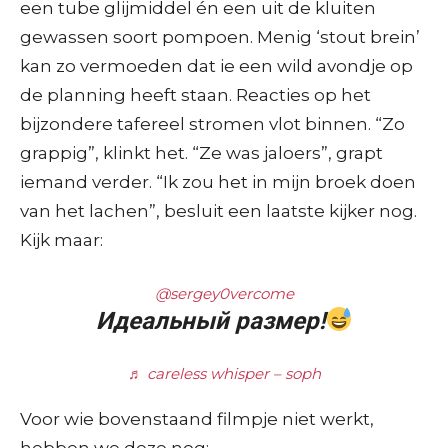
een tube glijmiddel én een uit de kluiten
gewassen soort pompoen. Menig ‘stout brein’
kan zo vermoeden dat ie een wild avondje op
de planning heeft staan. Reacties op het
bijzondere tafereel stromen vlot binnen. “Zo
grappig”, klinkt het. “Ze was jaloers”, grapt
iemand verder. “Ik zou het in mijn broek doen
van het lachen”, besluit een laatste kijker nog.
Kijk maar:
@sergey0vercome
Идеальный размер!
♬ careless whisper – soph
Voor wie bovenstaand filmpje niet werkt,
hebben we deze nog: