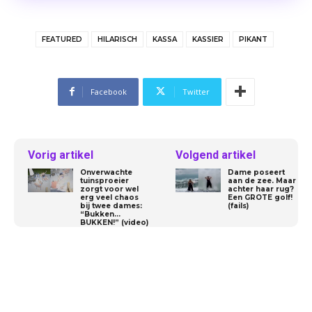
FEATURED
HILARISCH
KASSA
KASSIER
PIKANT
Facebook
Twitter
Vorig artikel
Volgend artikel
Onverwachte
Dame poseert
tuinsproeier
aan de zee. Maar
zorgt voor wel
achter haar rug?
erg veel chaos
Een GROTE golf!
bij twee dames:
(fails)
“Bukken…
BUKKEN!” (video)