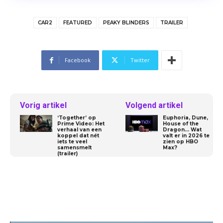
CAR2
FEATURED
PEAKY BLINDERS
TRAILER
Facebook
Twitter
Vorig artikel
Volgend artikel
‘Together’ op
Euphoria, Dune,
Prime Video: Het
House of the
verhaal van een
Dragon… Wat
koppel dat nét
valt er in 2026 te
iets te veel
zien op HBO
samensmelt
Max?
(trailer)