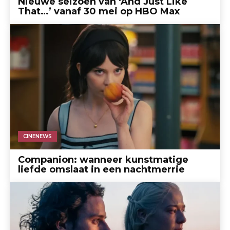
Nieuwe seizoen van ‘And Just Like
That…’ vanaf 30 mei op HBO Max
CINENEWS
Companion: wanneer kunstmatige
liefde omslaat in een nachtmerrie