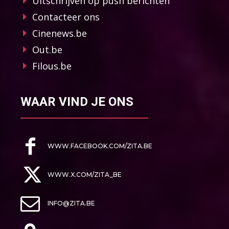
Uitschrijven op push berichten
Contacteer ons
Cinenews.be
Out.be
Filous.be
WAAR VIND JE ONS
WWW.FACEBOOK.COM/ZITA.BE
WWW.X.COM/ZITA_BE
INFO@ZITA.BE