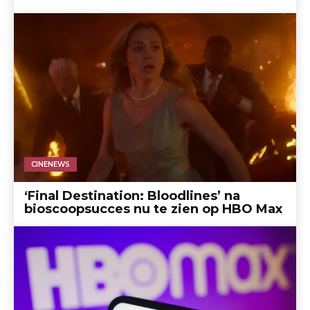
CINENEWS
‘Final Destination: Bloodlines’ na
bioscoopsucces nu te zien op HBO Max