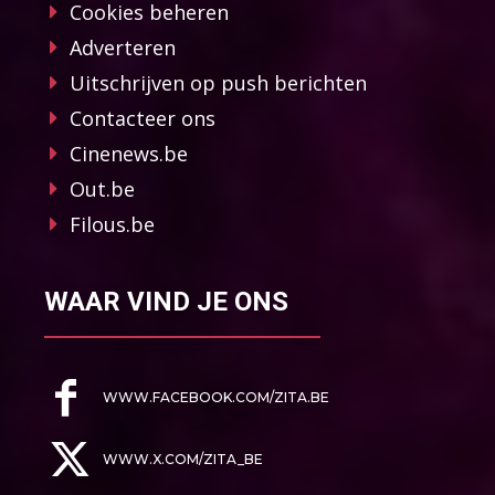
Cookies beheren
Adverteren
Uitschrijven op push berichten
Contacteer ons
Cinenews.be
Out.be
Filous.be
WAAR VIND JE ONS
WWW.FACEBOOK.COM/ZITA.BE
WWW.X.COM/ZITA_BE