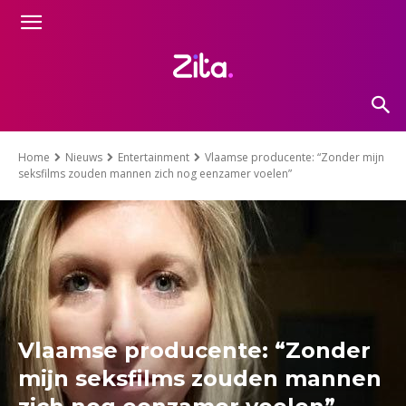
Home
Nieuws
Entertainment
Vlaamse producente: “Zonder mijn
seksfilms zouden mannen zich nog eenzamer voelen”
Vlaamse producente: “Zonder
mijn seksfilms zouden mannen