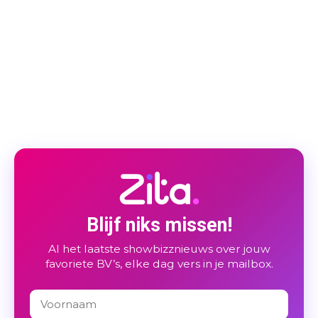
Blijf niks missen!
Al het laatste showbizznieuws over jouw
favoriete BV’s, elke dag vers in je mailbox.