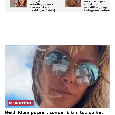
bewijst dat
racepilote gaat
vetrolletjes vaak
viraal met
een vertekend
naaktfilmpje op
beeld zijn (foto’s)
Instagram (video)
ENTERTAINMENT
Heidi Klum poseert zonder bikini top op het