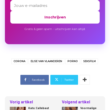
Inschrijven
Gratis & geen spam - uitschrijven kan altijd.
CORONA
ELISE VAN VLAANDEREN
PORNO
SEKSFILM
Facebook
Twitter
Vorig artikel
Volgend artikel
Kato Callebaut
Voormalige