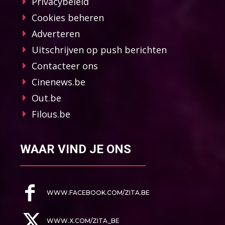
Privacybeleid
Cookies beheren
Adverteren
Uitschrijven op push berichten
Contacteer ons
Cinenews.be
Out.be
Filous.be
WAAR VIND JE ONS
WWW.FACEBOOK.COM/ZITA.BE
WWW.X.COM/ZITA_BE