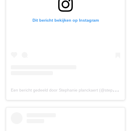
Dit bericht bekijken op Instagram
E
en bericht gedeeld door Stephanie planckaert (@stephanieplanckaert)