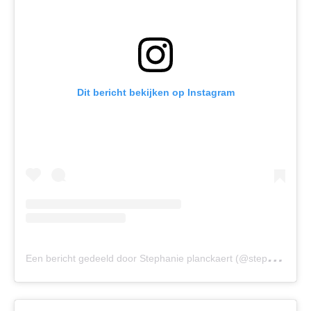
Dit bericht bekijken op Instagram
E
en bericht gedeeld door Stephanie planckaert (@stephanieplanckaert)