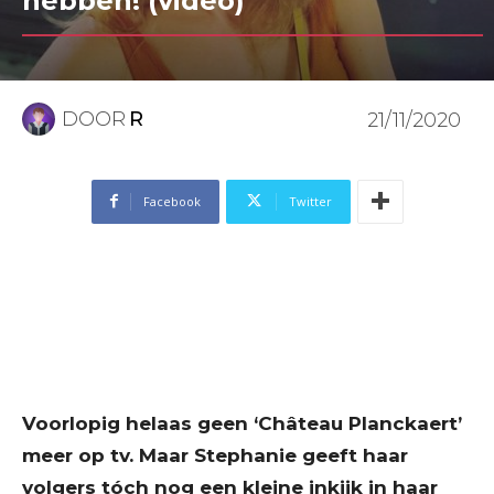
hebben! (video)
DOOR
R
21/11/2020
Facebook
Twitter
Voorlopig helaas geen ‘Château Planckaert’
meer op tv. Maar Stephanie geeft haar
volgers tóch nog een kleine inkijk in haar