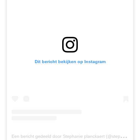
Dit bericht bekijken op Instagram
E
en bericht gedeeld door Stephanie planckaert (@stephanieplanckaert)