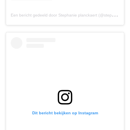
E
en bericht gedeeld door Stephanie planckaert (@stephanieplanckaert)
Dit bericht bekijken op Instagram