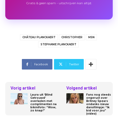
Gratis & geen spam - uitschrijven kan altijd.
CHÂTEAU PLANCKAERT
CHRISTOPHER
MSN
STEPHANIE PLANCKAERT
Facebook
Twitter
Vorig artikel
Volgend artikel
Laura uit ‘Blind
Fans nog steeds
Getrouwd’
ongerust over
overladen met
Britney Spears
complimenten na
ondanks nieuw
bikinifoto: “Wow,
dansfilmpje: “Ik
zo knap!”
bid voor jou”
(video)