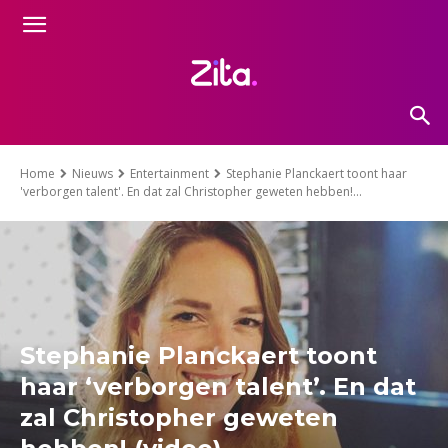
Home
Nieuws
Entertainment
Stephanie Planckaert toont haar
'verborgen talent'. En dat zal Christopher geweten hebben!...
Stephanie Planckaert toont
haar ‘verborgen talent’. En dat
zal Christopher geweten