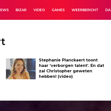
NEWS
BIZAR
VIDEO
GAMES
WEERBERICHT
DA
t
Stephanie Planckaert toont
haar ‘verborgen talent’. En dat
zal Christopher geweten
hebben! (video)