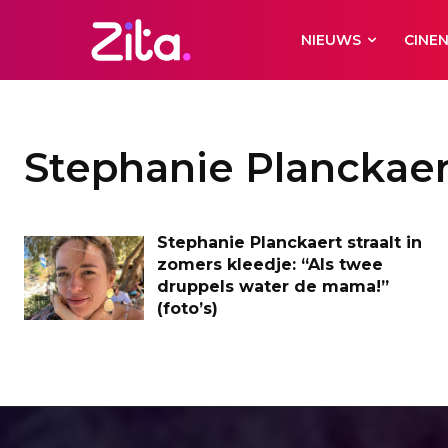
NIEUWS
CINE
Stephanie Planckaer
Stephanie Planckaert straalt in
zomers kleedje: “Als twee
druppels water de mama!”
(foto’s)