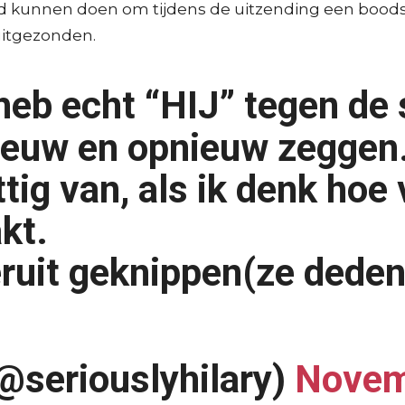
had kunnen doen om tijdens de uitzending een bood
 uitgezonden.
 heb echt “HIJ” tegen de
nieuw en opnieuw zeggen
ttig van, als ik denk hoe
kt.
eruit geknippen(ze deden 
(@seriouslyhilary)
Novem