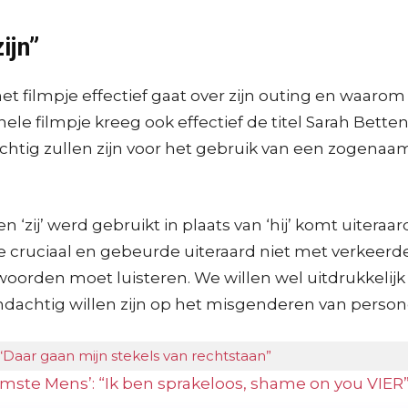
ijn”
t filmpje effectief gaat over zijn outing en waarom 
inele filmpje kreeg ook effectief de titel Sarah Bet
htig zullen zijn voor het gebruik van een zogena
n ‘zij’ werd gebruikt in plaats van ‘hij’ komt uiteraa
de cruciaal en gebeurde uiteraard niet met verkeerde
fwoorden moet luisteren. We willen wel uitdrukkelij
andachtig willen zijn op het misgenderen van person
: “Daar gaan mijn stekels van rechtstaan”
limste Mens’: “Ik ben sprakeloos, shame on you VIER