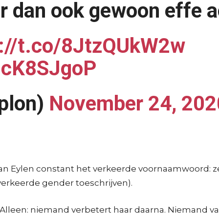
r dan ook gewoon effe 
s://t.co/8JtzQUkW2w
W5cK8SJgoP
plon)
November 24, 202
 Eylen constant het verkeerde voornaamwoord: ze b
verkeerde gender toeschrijven).
Alleen: niemand verbetert haar daarna. Niemand van d