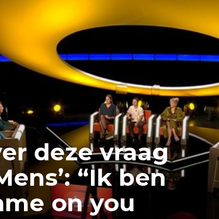
ver deze vraag
Mens’: “Ik ben
hame on you