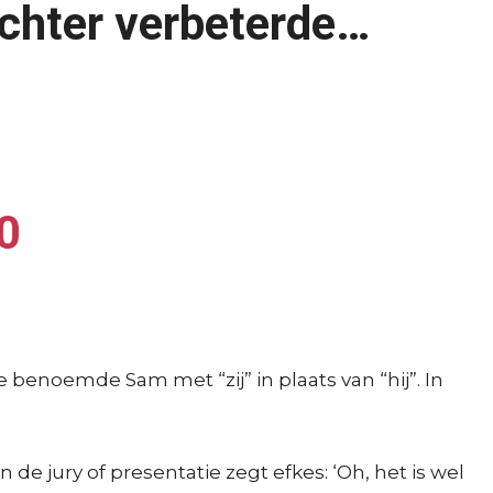
achter verbeterde…
0
enoemde Sam met “zij” in plaats van “hij”. In
e jury of presentatie zegt efkes: ‘Oh, het is wel