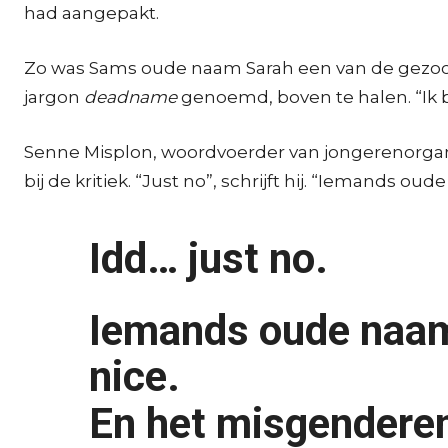
had aangepakt.
Zo was Sams oude naam Sarah een van de gezocht
jargon
deadname
genoemd, boven te halen. “Ik 
Senne Misplon, woordvoerder van jongerenorgani
bij de kritiek. “Just no”, schrijft hij. “Iemands o
Idd… just no.
Iemands oude naam 
nice.
En het misgendere