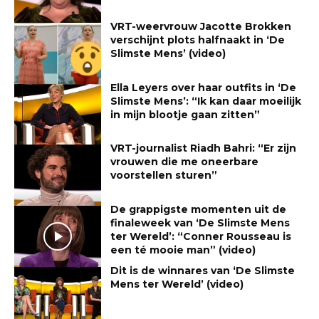
VRT-weervrouw Jacotte Brokken
verschijnt plots halfnaakt in ‘De
Slimste Mens’ (video)
Ella Leyers over haar outfits in ‘De
Slimste Mens’: “Ik kan daar moeilijk
in mijn blootje gaan zitten”
VRT-journalist Riadh Bahri: “Er zijn
vrouwen die me oneerbare
voorstellen sturen”
De grappigste momenten uit de
finaleweek van ‘De Slimste Mens
ter Wereld’: “Conner Rousseau is
een té mooie man” (video)
Dit is de winnares van ‘De Slimste
Mens ter Wereld’ (video)