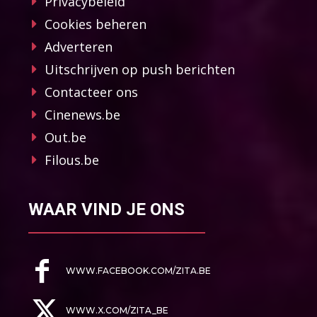
Privacybeleid
Cookies beheren
Adverteren
Uitschrijven op push berichten
Contacteer ons
Cinenews.be
Out.be
Filous.be
WAAR VIND JE ONS
WWW.FACEBOOK.COM/ZITA.BE
WWW.X.COM/ZITA_BE