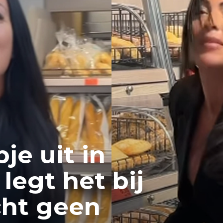
je uit in
legt het bij
cht geen