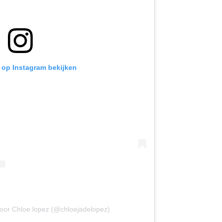
t op Instagram bekijken
door Chloe lopez (@chloejadelopez)