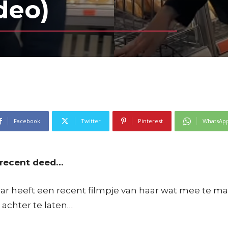
deo)
Facebook
Twitter
Pinterest
WhatsAp
 recent deed…
aar heeft een recent filmpje van haar wat mee te 
 achter te laten…