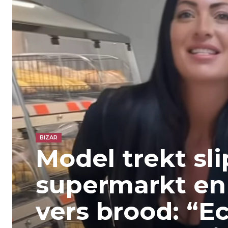
BIZAR
Model trekt slip
supermarkt en 
vers brood: “E