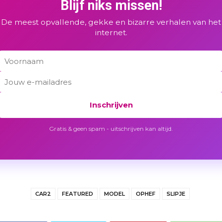
Blijf niks missen!
De meest opvallende, gekke en bizarre verhalen van het
internet.
Inschrijven
Gratis & geen spam - uitschrijven kan altijd.
CAR2
FEATURED
MODEL
OPHEF
SLIPJE