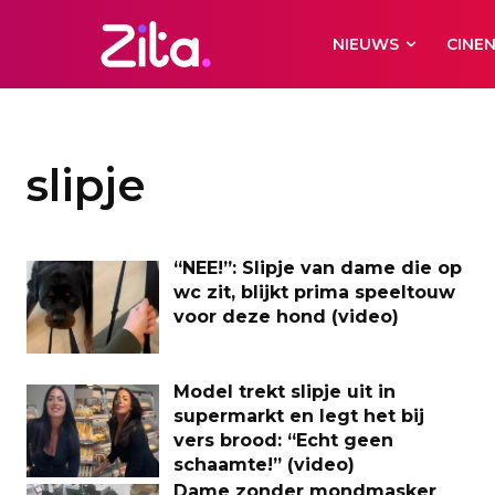
NIEUWS
CINE
slipje
“NEE!”: Slipje van dame die op
wc zit, blijkt prima speeltouw
voor deze hond (video)
Model trekt slipje uit in
supermarkt en legt het bij
vers brood: “Echt geen
schaamte!” (video)
Dame zonder mondmasker