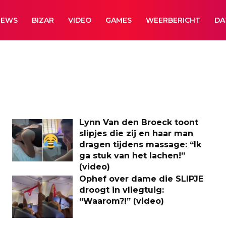
NEWS
BIZAR
VIDEO
GAMES
WEERBERICHT
DA
Lynn Van den Broeck toont
slipjes die zij en haar man
dragen tijdens massage: “Ik
ga stuk van het lachen!”
(video)
Ophef over dame die SLIPJE
droogt in vliegtuig:
“Waarom?!” (video)