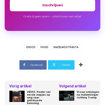
Inschrijven
Gratis & geen spam - uitschrijven kan altijd.
CHOCO
FOOD
HAZELNOOTPASTA
Facebook
Twitter
Vorig artikel
Volgend artikel
VIDEO. Peuter zet
Vrouw ontslagen
eerste stapjes op
na middelvinger
weg naar
richting Trump
gefrituurde
beloning