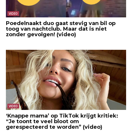
VIDEO
Poedelnaakt duo gaat stevig van bil op
toog van nachtclub. Maar dat is niet
zonder gevolgen! (video)
VIDEO
‘Knappe mama’ op TikTok krijgt kritiek:
“Je toont te veel bloot om
gerespecteerd te worden” (video)