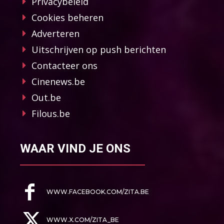
Privacybeleid
Cookies beheren
Adverteren
Uitschrijven op push berichten
Contacteer ons
Cinenews.be
Out.be
Filous.be
WAAR VIND JE ONS
WWW.FACEBOOK.COM/ZITA.BE
WWW.X.COM/ZITA_BE