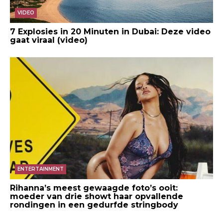
VIDEO
7 Explosies in 20 Minuten in Dubai: Deze video
gaat viraal (video)
ENTERTAINMENT
Rihanna’s meest gewaagde foto’s ooit:
moeder van drie showt haar opvallende
rondingen in een gedurfde stringbody