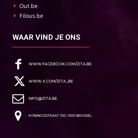
Out.be
Filous.be
WAAR VIND JE ONS
WWW.FACEBOOK.COM/ZITA.BE
WWW.X.COM/ZITA_BE
INFO@ZITA.BE
KONINGSSTRAAT 100, 1000 BRUSSEL