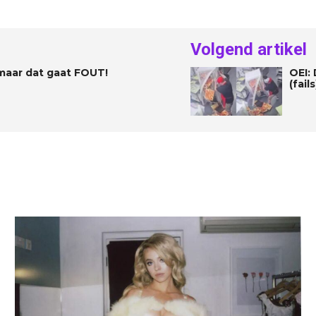
Volgend artikel
 maar dat gaat FOUT!
OEI:
(fails