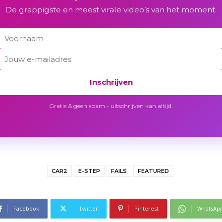
De grappigste en meest virale video’s van het moment.
Inschrijven
Gratis & geen spam - uitschrijven kan altijd.
CAR2
E-STEP
FAILS
FEATURED
Facebook
Twitter
Pinterest
WhatsAp