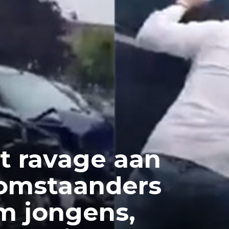
t ravage aan
 omstaanders
om jongens,