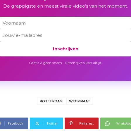
De grappigste en meest virale video’s van het moment.
Inschrijven
Gratis & geen spam - uitschrijven kan altijd.
ROTTERDAM
WEGPIRAAT
Facebook
Twitter
Pinterest
WhatsAp