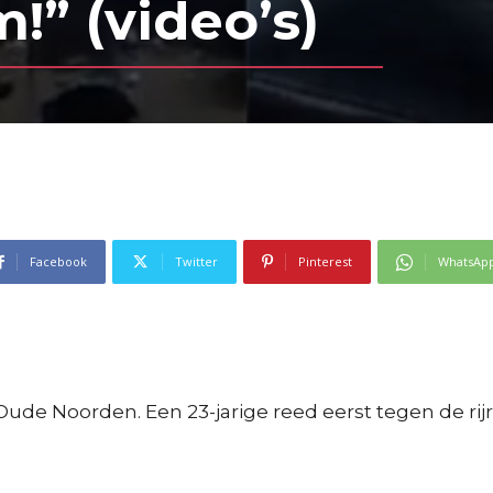
” (video’s)
Facebook
Twitter
Pinterest
WhatsAp
ude Noorden. Een 23-jarige reed eerst tegen de rij