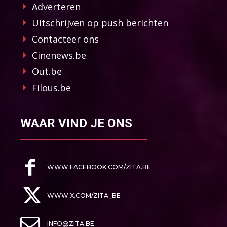
Adverteren
Uitschrijven op push berichten
Contacteer ons
Cinenews.be
Out.be
Filous.be
WAAR VIND JE ONS
WWW.FACEBOOK.COM/ZITA.BE
WWW.X.COM/ZITA_BE
INFO@ZITA.BE