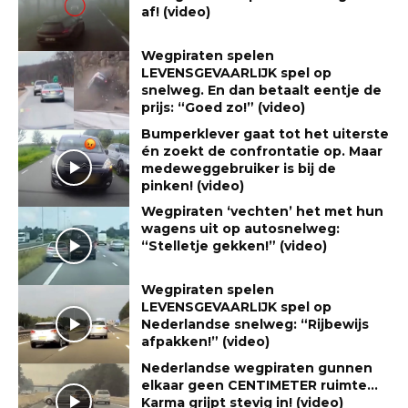
af! (video)
Wegpiraten spelen
LEVENSGEVAARLIJK spel op
snelweg. En dan betaalt eentje de
prijs: “Goed zo!” (video)
Bumperklever gaat tot het uiterste
én zoekt de confrontatie op. Maar
medeweggebruiker is bij de
pinken! (video)
Wegpiraten ‘vechten’ het met hun
wagens uit op autosnelweg:
“Stelletje gekken!” (video)
Wegpiraten spelen
LEVENSGEVAARLIJK spel op
Nederlandse snelweg: “Rijbewijs
afpakken!” (video)
Nederlandse wegpiraten gunnen
elkaar geen CENTIMETER ruimte…
Karma grijpt stevig in! (video)