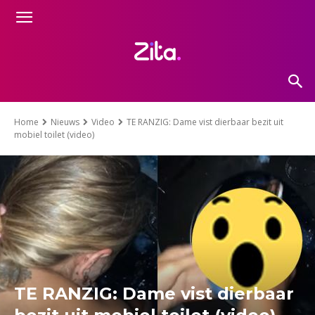
Home
Nieuws
Video
TE RANZIG: Dame vist dierbaar bezit uit
mobiel toilet (video)
TE RANZIG: Dame vist dierbaar