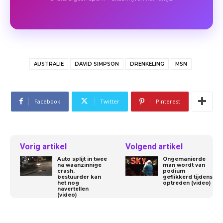
AUSTRALIË
DAVID SIMPSON
DRENKELING
MSN
Facebook
Twitter
Pinterest
Vorig artikel
Volgend artikel
Auto splijt in twee
Ongemanierde
na waanzinnige
man wordt van
crash,
podium
bestuurder kan
geflikkerd tijdens
het nog
optreden (video)
navertellen
(video)