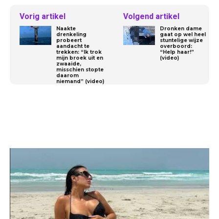
Vorig artikel
Volgend artikel
Naakte
Dronken dame
drenkeling
gaat op wel heel
probeert
stuntelige wijze
aandacht te
overboord:
trekken: “Ik trok
“Help haar!”
mijn broek uit en
(video)
zwaaide,
misschien stopte
daarom
niemand” (video)