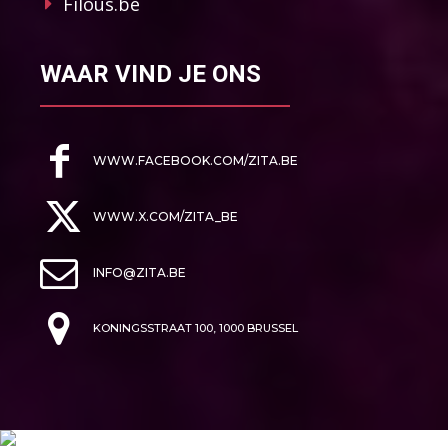
Filous.be
WAAR VIND JE ONS
WWW.FACEBOOK.COM/ZITA.BE
WWW.X.COM/ZITA_BE
INFO@ZITA.BE
KONINGSSTRAAT 100, 1000 BRUSSEL