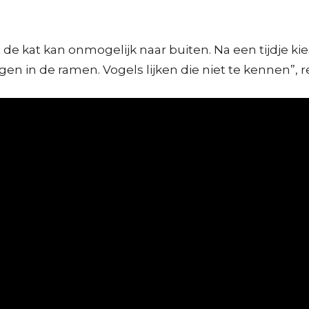
 de kat kan onmogelijk naar buiten. Na een tijdje k
n in de ramen. Vogels lijken die niet te kennen”, re