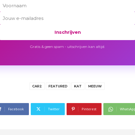
Inschrijven
Gratis & geen spam - uitschrijven kan altijd.
CAR2
FEATURED
KAT
MEEUW
Facebook
Twitter
Pinterest
WhatsAp