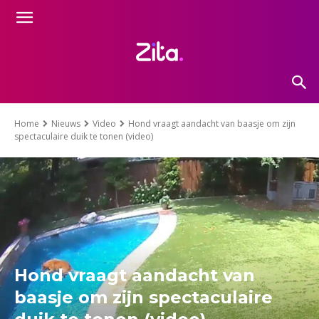
Home
Nieuws
Video
Hond vraagt aandacht van baasje om zijn
spectaculaire duik te tonen (video)
Hond vraagt aandacht van
baasje om zijn spectaculaire