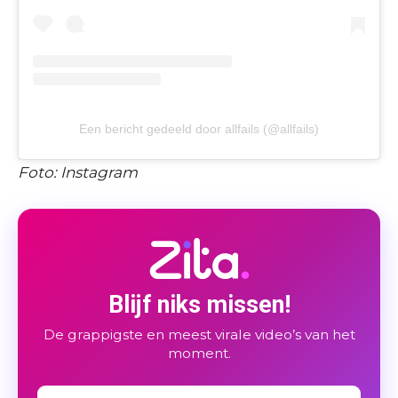
Een bericht gedeeld door allfails (@allfails)
Foto: Instagram
Blijf niks missen!
De grappigste en meest virale video’s van het
moment.