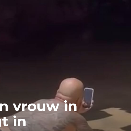
n vrouw in
t in