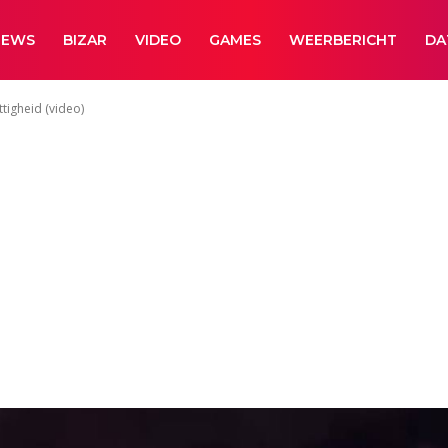
NEWS
BIZAR
VIDEO
GAMES
WEERBERICHT
DA
tigheid (video)