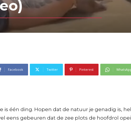
deo)
Facebook
Twitter
Pinterest
WhatsAp
 is één ding. Hopen dat de natuur je genadig is, heb 
wel eens gebeuren dat de zee plots de hoofdrol ope