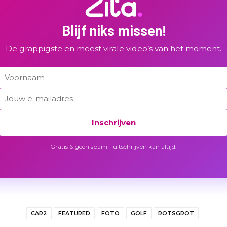
Blijf niks missen!
De grappigste en meest virale video’s van het moment.
Inschrijven
Gratis & geen spam - uitschrijven kan altijd.
CAR2
FEATURED
FOTO
GOLF
ROTSGROT