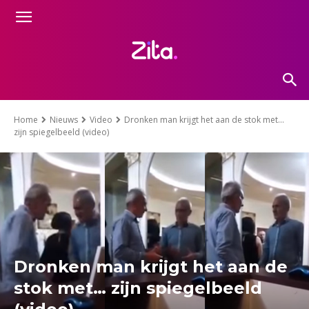
Home
Nieuws
Video
Dronken man krijgt het aan de stok met...
zijn spiegelbeeld (video)
Dronken man krijgt het aan de
stok met… zijn spiegelbeeld