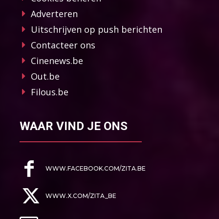
Adverteren
Uitschrijven op push berichten
Contacteer ons
Cinenews.be
Out.be
Filous.be
WAAR VIND JE ONS
WWW.FACEBOOK.COM/ZITA.BE
WWW.X.COM/ZITA_BE