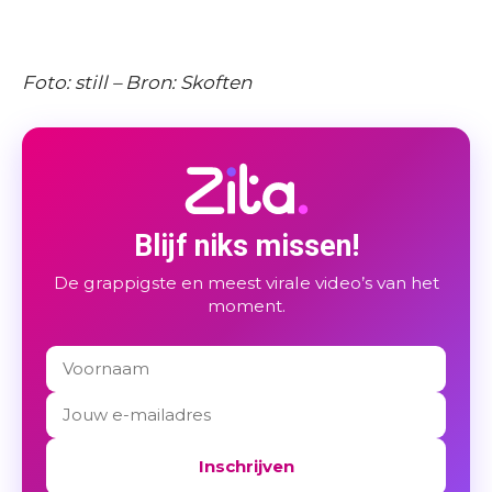
Foto: still – Bron: Skoften
Blijf niks missen!
De grappigste en meest virale video’s van het
moment.
Inschrijven