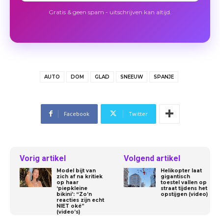
Gratis & geen spam - uitschrijven kan altijd.
AUTO
DOM
GLAD
SNEEUW
SPANJE
Facebook
Twitter
Vorig artikel
Volgend artikel
Model bijt van
Helikopter laat
zich af na kritiek
gigantisch
op haar
toestel vallen op
‘piepkleine
straat tijdens het
bikini’: “Zo’n
opstijgen (video)
reacties zijn echt
NIET oké”
(video’s)