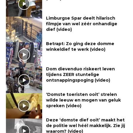
Limburgse Spar deelt hilarisch
filmpje van wel zéér onhandige
dief (video)
Betrapt: Zo ging deze domme
winkeldief te werk (video)
Dom dievenduo riskeert leven
tijdens ZEER stuntelige
ontsnappingspoging (video)
‘Domste toeristen ooit’ strelen
wilde leeuw en mogen van geluk
spreken (video)
Deze ‘domste dief ooit’ maakt het
de politie wel héél makkelijk. Zie jij
waarom? (video)