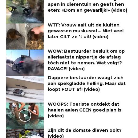
apen in dierentuin en geeft hen
eten: «Dom en gevaarlijk!» (video)
WTF: Vrouw aait uit de kluiten
gewassen muskusrat… Niet veel
later GILT ze ’t uit! (video)
WOW: Bestuurder besluit om op
allerlaatste nippertje de afslag
tóch niet te nemen. Wat volgt?
RAVAGE! (video)
Dappere bestuurder waagt zich
aan spekgladde helling. Maar dat
loopt FOUT af! (video)
WOOPS: Toeriste ontdekt dat
haaien aaien GEEN goed plan is
(video)
Zijn dit de domste dieven ooit?
(video)