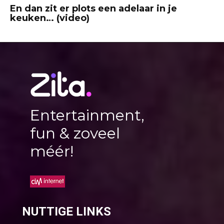
En dan zit er plots een adelaar in je
keuken… (video)
Entertainment,
fun & zoveel
méér!
NUTTIGE LINKS