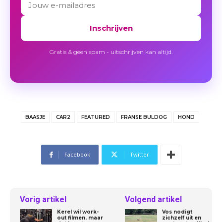
Inschrijven
Gratis & geen spam - uitschrijven kan altijd.
BAASJE
CAR2
FEATURED
FRANSE BULDOG
HOND
Facebook
Twitter
Vorig artikel
Volgend artikel
Kerel wil work-
Vos nodigt
out filmen, maar
zichzelf uit en