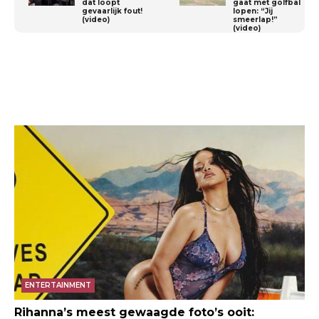
dat loopt
gaat met golfbal
gevaarlijk fout!
lopen: “Jij
(video)
smeerlap!”
(video)
ENTERTAINMENT
Rihanna’s meest gewaagde foto’s ooit: