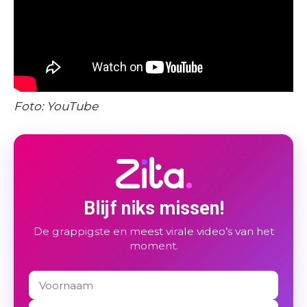
Foto: YouTube
Blijf niks missen!
De grappigste en meest virale video’s van het
moment.