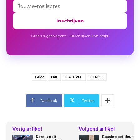
Inschrijven
Gratis & geen spam - uitschrijven kan altijd.
CAR2
FAIL
FEATURED
FITNESS
Facebook
Twitter
Vorig artikel
Volgend artikel
Kerel gooit
Baasje doet deur