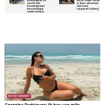
bowlingbal zo
dicht, maar hond
slecht dat
is daar absoluut
bowlingbaan
niet mee
beschadigd
opgezet! (video)
raakt (video)
ENTERTAINMENT
Georgina Rodríguez: ‘Ik hou van mijn