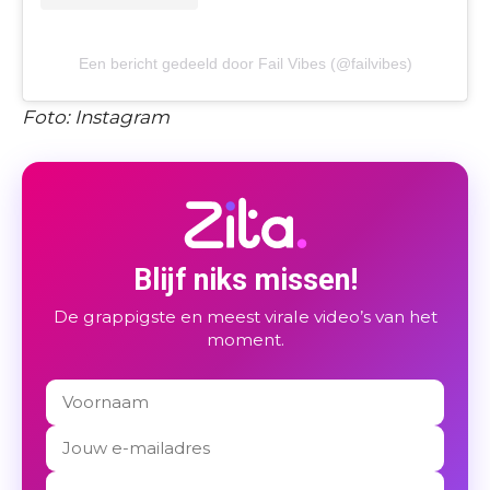
Een bericht gedeeld door Fail Vibes (@failvibes)
Foto: Instagram
Blijf niks missen!
De grappigste en meest virale video’s van het
moment.