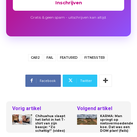
Inschrijven
Gratis & geen spam - uitschrijven kan altijd.
CAR2
FAIL
FEATURED
FITNESSTER
Facebook
Twitter
Vorig artikel
Volgend artikel
Chihuahua slaapt
KARMA: Man
het liefst in het T-
springt op
shirt van zijn
nietsvermoedende
baasje: “Zo
koe. Dat was een
schattig!” (video)
DOM plan! (fails)