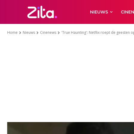
NIEUWS
CINE
Home
Nieuws
Cinenews
'True Haunting': Netflix roept de geesten 