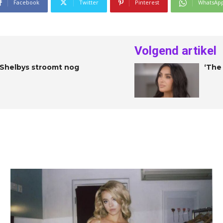
Facebook
Twitter
Pinterest
WhatsAp
Volgend artikel
e Shelbys stroomt nog
‘The 