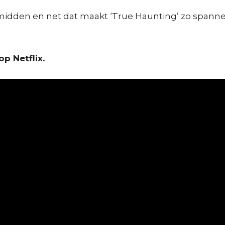
t midden en net dat maakt ‘True Haunting’ zo spannen
op Netflix.