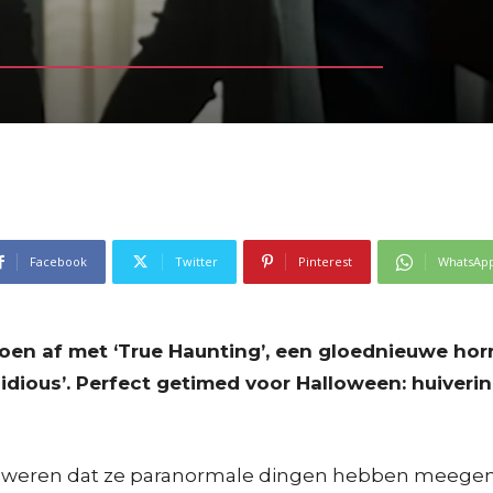
Facebook
Twitter
Pinterest
WhatsAp
eizoen af met ‘True Haunting’, een gloednieuwe h
nsidious’. Perfect getimed voor Halloween: huive
e zweren dat ze paranormale dingen hebben meege