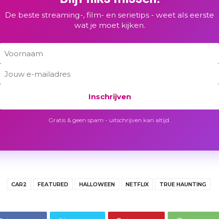
De beste streaming-, film- en serietips - weet als eerste
wat je moet kijken.
Inschrijven
Gratis & geen spam - uitschrijven kan altijd.
CAR2
FEATURED
HALLOWEEN
NETFLIX
TRUE HAUNTING