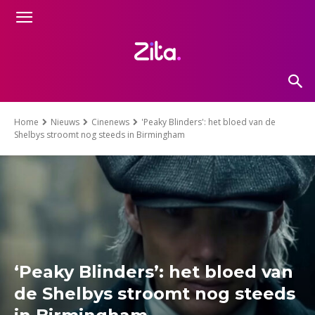
Home
Nieuws
Cinenews
'Peaky Blinders': het bloed van de
Shelbys stroomt nog steeds in Birmingham
‘Peaky Blinders’: het bloed van
de Shelbys stroomt nog steeds