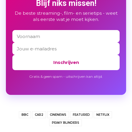
Blijf niks missen!
De beste streaming-, film- en serietips - weet
als eerste wat je moet kijken.
Inschrijven
Gratis & geen spam - uitschrijven kan altijd.
BBC
CAR2
CINENEWS
FEATURED
NETFLIX
PEAKY BLINDERS