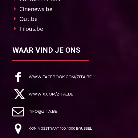
Cinenews.be
Out.be
Filous.be
WAAR VIND JE ONS
WWW.FACEBOOK.COM/ZITA.BE
WWW.X.COM/ZITA_BE
INFO@ZITA.BE
KONINGSSTRAAT 100, 1000 BRUSSEL