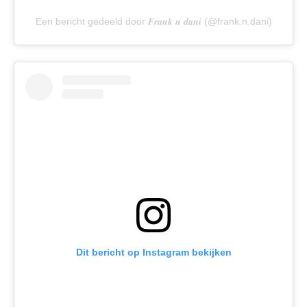
Een bericht gedeeld door 𝑭𝒓𝒂𝒏𝒌 𝒏 𝒅𝒂𝒏𝒊 (@frank.n.dani)
Dit bericht op Instagram bekijken