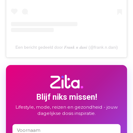
Een bericht gedeeld door 𝑭𝒓𝒂𝒏𝒌 𝒏 𝒅𝒂𝒏𝒊 (@frank.n.dani)
Blijf niks missen!
Lifestyle, mode, reizen en gezondheid - jouw
dagelijkse dosis inspiratie.