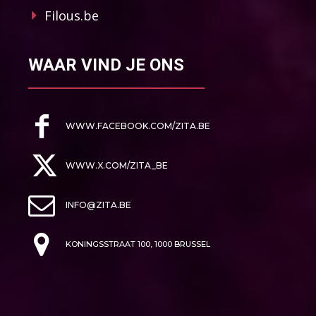
Filous.be
WAAR VIND JE ONS
WWW.FACEBOOK.COM/ZITA.BE
WWW.X.COM/ZITA_BE
INFO@ZITA.BE
KONINGSSTRAAT 100, 1000 BRUSSEL