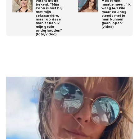
Pikant model
Model met
bekent: “Mijn
maatje meer: “Ik
zoon is niet blij
weeg 140 kilo,
met mijn
maar zou nog
sekscarrière,
steeds met je
maar op deze
man kunnen
manier kan ik
gaan lopen”
mijn gezin
(video)
onderhouden”
(foto/video)