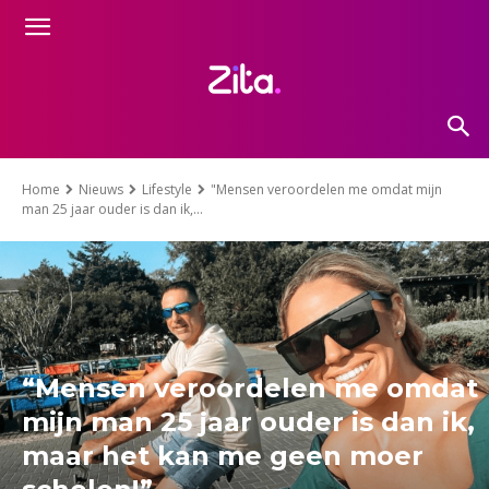
Home
Nieuws
Lifestyle
"Mensen veroordelen me omdat mijn
man 25 jaar ouder is dan ik,...
“Mensen veroordelen me omdat
mijn man 25 jaar ouder is dan ik,
maar het kan me geen moer