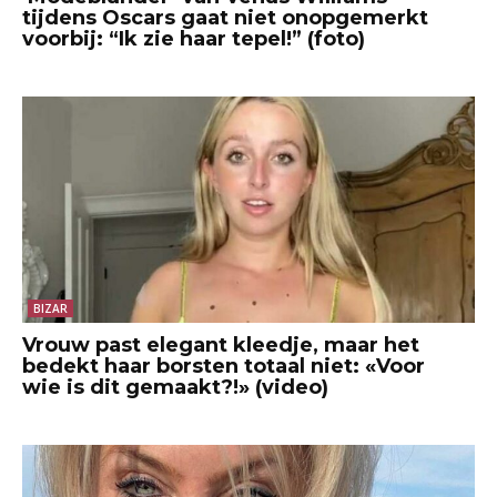
tijdens Oscars gaat niet onopgemerkt
voorbij: “Ik zie haar tepel!” (foto)
BIZAR
Vrouw past elegant kleedje, maar het
bedekt haar borsten totaal niet: «Voor
wie is dit gemaakt?!» (video)