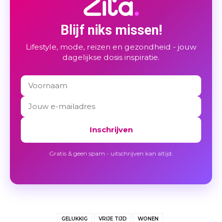
Blijf niks missen!
Lifestyle, mode, reizen en gezondheid - jouw
dagelijkse dosis inspiratie.
Inschrijven
Gratis & geen spam - uitschrijven kan altijd.
GELUKKIG
VRIJE TIJD
WONEN