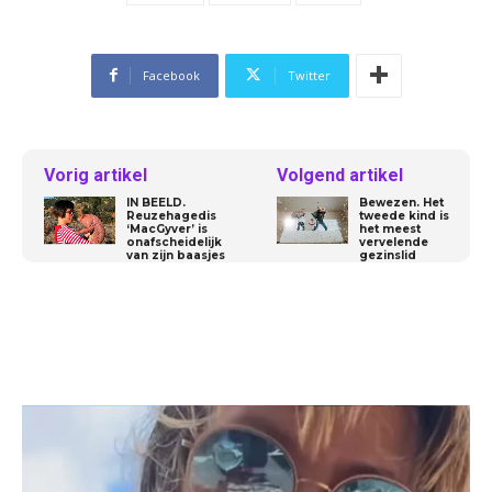
Facebook
Twitter
Vorig artikel
Volgend artikel
IN BEELD.
Bewezen. Het
Reuzehagedis
tweede kind is
‘MacGyver’ is
het meest
onafscheidelijk
vervelende
van zijn baasjes
gezinslid