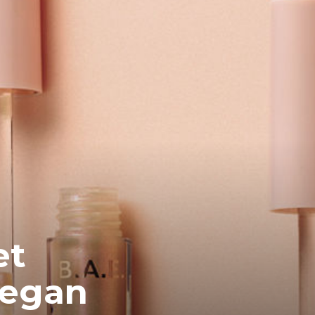
et
vegan