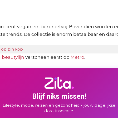
0 procent vegan en dierproefvrij. Bovendien worden 
e trends. De collectie is enorm betaalbaar en daar
 op zijn kop
beautylijn
verscheen eerst op
Metro
.
Blijf niks missen!
Lifestyle, mode, reizen en gezondheid - jouw dagelijkse
dosis inspiratie.