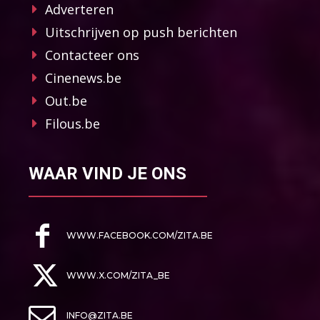
Adverteren
Uitschrijven op push berichten
Contacteer ons
Cinenews.be
Out.be
Filous.be
WAAR VIND JE ONS
WWW.FACEBOOK.COM/ZITA.BE
WWW.X.COM/ZITA_BE
INFO@ZITA.BE