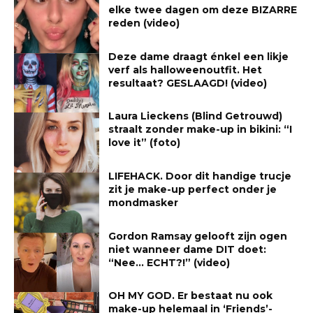
elke twee dagen om deze BIZARRE
reden (video)
Deze dame draagt énkel een likje
verf als halloweenoutfit. Het
resultaat? GESLAAGD! (video)
Laura Lieckens (Blind Getrouwd)
straalt zonder make-up in bikini: “I
love it” (foto)
LIFEHACK. Door dit handige trucje
zit je make-up perfect onder je
mondmasker
Gordon Ramsay gelooft zijn ogen
niet wanneer dame DIT doet:
“Nee… ECHT?!” (video)
OH MY GOD. Er bestaat nu ook
make-up helemaal in ‘Friends’-